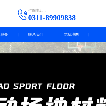
咨询电话：
0311-89909838
后服务
联系我们
网站地图