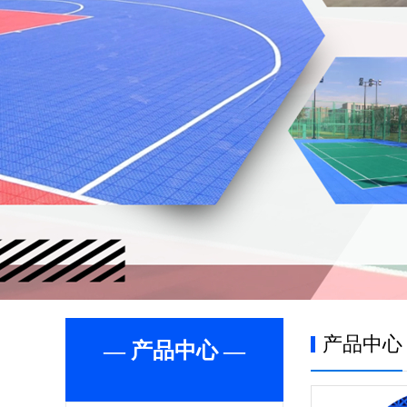
产品中心
— 产品中心 —