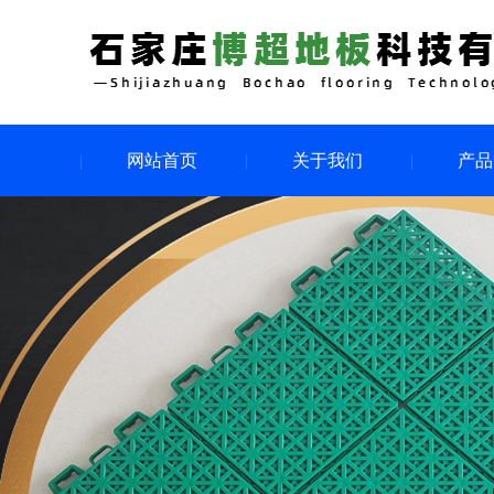
网站首页
关于我们
产品