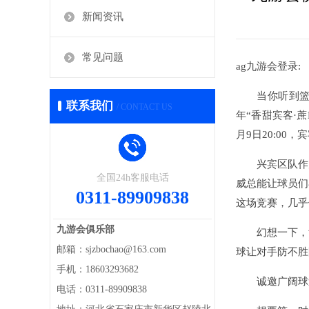
新闻资讯
常见问题
ag九游会登录:
当你听到篮球
联系我们
/ CONTACT US
年“香甜宾客·
月9日20:00
兴宾区队作为
全国24h客服电话
威总能让球员们
0311-89909838
这场竞赛，几乎
九游会俱乐部
幻想一下，竞
邮箱：sjzbochao@163.com
球让对手防不胜
手机：18603293682
诚邀广阔球迷
电话：0311-89909838